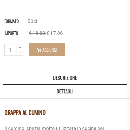
FORMATO
50cl
IMPORTO
€ 18.80
€ 17.86
Q
AGGIUNGI
u
a
n
DESCRIZIONE
t
DETTAGLI
i
t
à
GRAPPA AL CUMINO
Il cumino, spezia molto utilizzata in cucina per